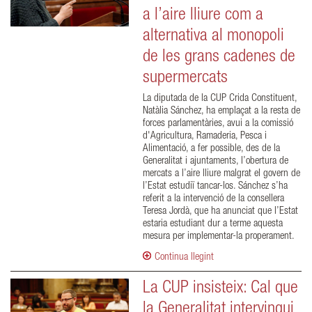
a l’aire lliure com a
alternativa al monopoli
de les grans cadenes de
supermercats
La diputada de la CUP Crida Constituent,
Natàlia Sánchez, ha emplaçat a la resta de
forces parlamentàries, avui a la comissió
d'Agricultura, Ramaderia, Pesca i
Alimentació, a fer possible, des de la
Generalitat i ajuntaments, l’obertura de
mercats a l’aire lliure malgrat el govern de
l’Estat estudiï tancar-los. Sánchez s’ha
referit a la intervenció de la consellera
Teresa Jordà, que ha anunciat que l’Estat
estaria estudiant dur a terme aquesta
mesura per implementar-la properament.
Continua llegint
La CUP insisteix: Cal que
la Generalitat intervingui