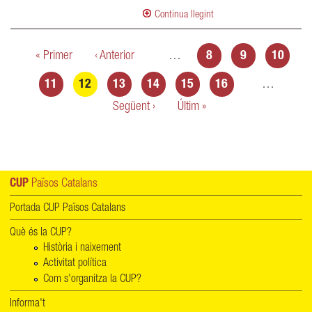
Continua llegint
Pàgines
« Primer
‹ Anterior
…
8
9
10
11
12
13
14
15
16
…
Següent ›
Últim »
CUP
Països Catalans
Portada CUP Països Catalans
Què és la CUP?
Història i naixement
Activitat política
Com s'organitza la CUP?
Informa't